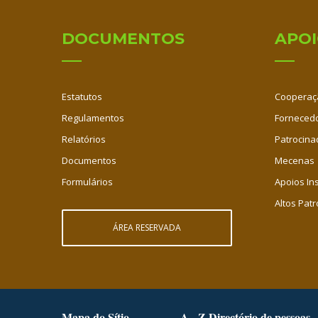
DOCUMENTOS
APO
Estatutos
Cooperaç
Regulamentos
Fornecedo
Relatórios
Patrocina
Documentos
Mecenas
Formulários
Apoios Ins
Altos Patr
ÁREA RESERVADA
Mapa do Sítio
A - Z Directório de pessoas