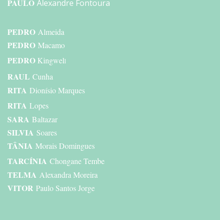
PAULO
Alexandre Fontoura
PEDRO
Almeida
PEDRO
Macamo
PEDRO
Kingwel
l
RAUL
Cunha
RITA
Dionísio Marques
RITA
Lopes
SARA
Baltazar
SILVIA
Soares
TÂNIA
Morais Domingues
TARCÍNIA
Chongane Tembe
TELMA
Alexandra Moreira
VITOR
Paulo Santos Jorge